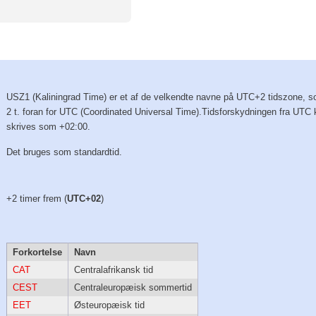
USZ1 (Kaliningrad Time) er et af de velkendte navne på UTC+2 tidszone, s
2 t. foran for UTC (Coordinated Universal Time).Tidsforskydningen fra UTC
skrives som +02:00.
Det bruges som standardtid.
+2 timer frem (
UTC+02
)
Forkortelse
Navn
CAT
Centralafrikansk tid
CEST
Centraleuropæisk sommertid
EET
Østeuropæisk tid