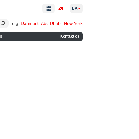
am
24
DA
pm
e.g.
Danmark
,
Abu Dhabi
,
New York
!
Kontakt os