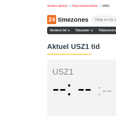
Verdens tidskort
Tidszoneforkortelser
USZ1
24
timezones
Verdens tid
Tidszoner
Tidskonvert
Aktuel USZ1 tid
USZ1
--
--
--