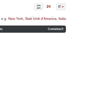
am
24
IT
pm
e.g.
New York
,
Stati Uniti d'America
,
Italia
to
Contattaci!