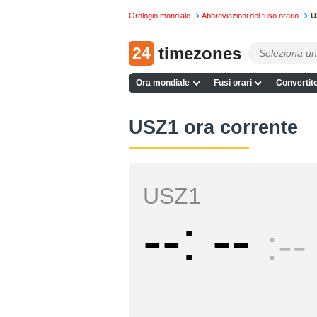
Orologio mondiale
Abbreviazioni del fuso orario
U
24
timezones
Ora mondiale
Fusi orari
Convertito
USZ1 ora corrente
USZ1
--
--
--