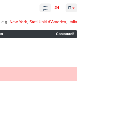
am
24
IT
pm
e.g.
New York
,
Stati Uniti d'America
,
Italia
to
Contattaci!