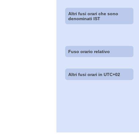
Altri fusi orari che sono
denominati IST
Fuso orario relativo
Altri fusi orari in UTC+02