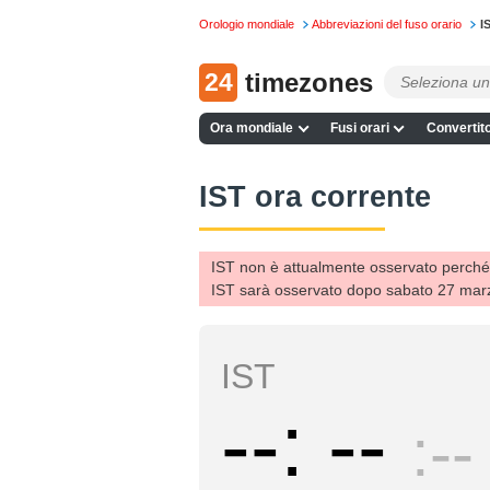
Orologio mondiale
Abbreviazioni del fuso orario
I
24
timezones
Ora mondiale
Fusi orari
Convertito
IST ora corrente
IST non è attualmente osservato perché 
IST sarà osservato dopo sabato 27 mar
IST
--
--
--