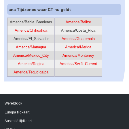
Iana Tijdzones waar CT nu geldt
America/Bahia_Banderas
America/Belize
America/Chihuahua
America/Costa_Rica
America/El_Salvador
America/Guatemala
America/Managua
America/Merida
America/Mexico_City
America/Monterrey
America/Regina
America/Swift_Current
America/Tegucigalpa
Wereldklok
Europa tijdkaart
Australië tijdkaart