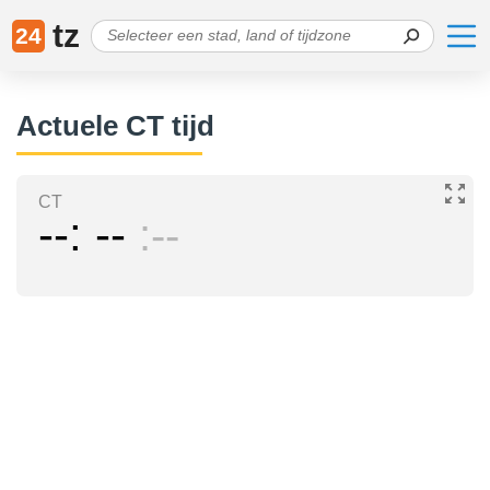
tz
24
Actuele CT tijd
CT
--
--
--