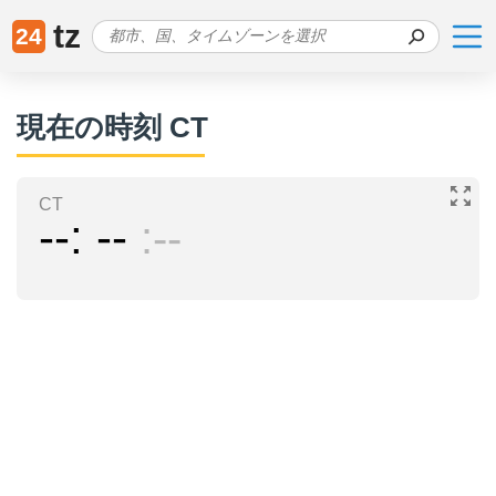
tz
24
現在の時刻 CT
CT
--
--
--