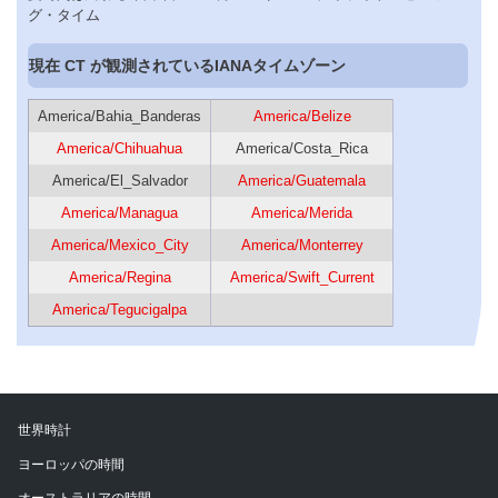
グ・タイム
現在 CT が観測されているIANAタイムゾーン
America/Bahia_Banderas
America/Belize
America/Chihuahua
America/Costa_Rica
America/El_Salvador
America/Guatemala
America/Managua
America/Merida
America/Mexico_City
America/Monterrey
America/Regina
America/Swift_Current
America/Tegucigalpa
世界時計
ヨーロッパの時間