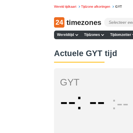
Wereld tijdkaart
Tijdzone afkortingen
GYT
24
timezones
Wereldtijd
Tijdzones
Tijdomzetter
Actuele GYT tijd
GYT
--
--
--