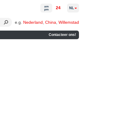
am
24
NL
pm
e.g.
Nederland
,
China
,
Willemstad
Contacteer ons!