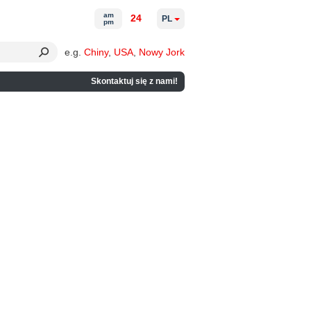
am
24
PL
pm
e.g.
Chiny
,
USA
,
Nowy Jork
Skontaktuj się z nami!