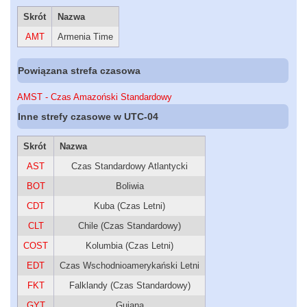
Skrót
Nazwa
AMT
Armenia Time
Powiązana strefa czasowa
AMST - Czas Amazoński Standardowy
Inne strefy czasowe w UTC-04
Skrót
Nazwa
AST
Czas Standardowy Atlantycki
BOT
Boliwia
CDT
Kuba (Czas Letni)
CLT
Chile (Czas Standardowy)
COST
Kolumbia (Czas Letni)
EDT
Czas Wschodnioamerykański Letni
FKT
Falklandy (Czas Standardowy)
GYT
Gujana