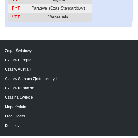
PYT
Paragwaj (Czas Standardowy)
VET
Wenezuela
Zegar Światowy
Czas w Europie
Czas w Australii
Czas w Stanach Zjednoczonych
Czas w Kanadzie
Czas na Świecie
Mapa świata
Free Clocks
Kontakty