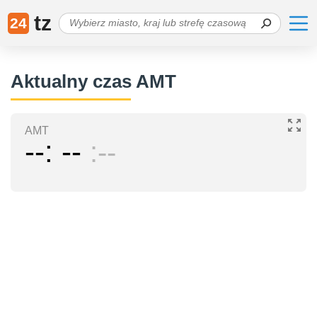
tz
24
Aktualny czas AMT
AMT
--
--
--