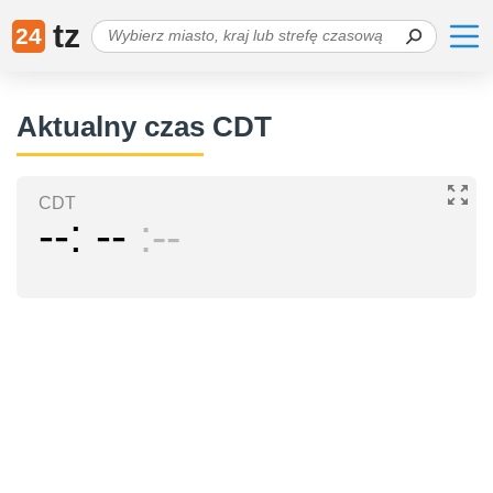
tz
24
Aktualny czas CDT
CDT
--
--
--