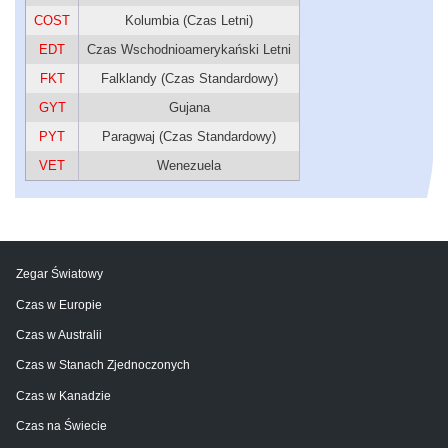
COST
Kolumbia (Czas Letni)
EDT
Czas Wschodnioamerykański Letni
FKT
Falklandy (Czas Standardowy)
GYT
Gujana
PYT
Paragwaj (Czas Standardowy)
VET
Wenezuela
Zegar Światowy
Czas w Europie
Czas w Australii
Czas w Stanach Zjednoczonych
Czas w Kanadzie
Czas na Świecie