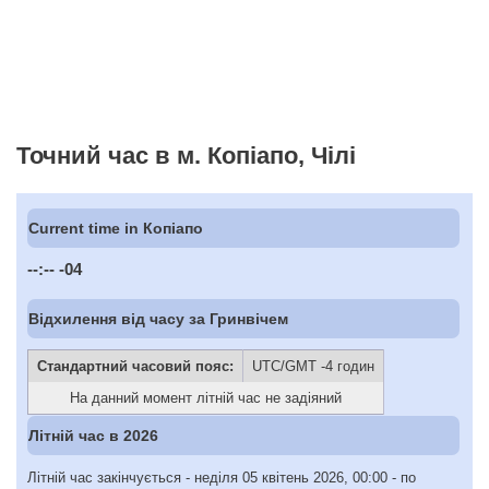
Точний час в м. Копіапо, Чілі
Current time in Копіапо
--:--
-04
Відхилення від часу за Гринвічем
Стандартний часовий пояс:
UTC/GMT -4 годин
На данний момент літній час не задіяний
Літній час в 2026
Літній час закінчується - неділя 05 квітень 2026, 00:00 - по