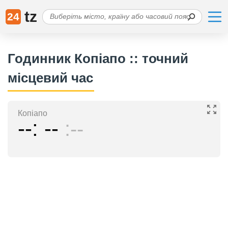
tz
24
Годинник Копіапо :: точний
місцевий час
Копіапо
--
--
--