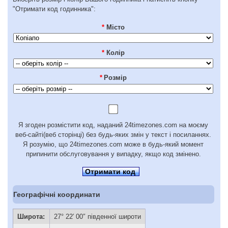
"Отримати код годинника":
*
Місто
*
Колір
*
Розмір
Я згоден розмістити код, наданий 24timezones.com на моєму
веб-сайті(веб сторінці) без будь-яких змін у текст і посиланнях.
Я розумію, що 24timezones.com може в будь-який момент
припинити обслуговування у випадку, якщо код змінено.
Отримати код
Географічні координати
Широта:
27° 22′ 00″ південної широти