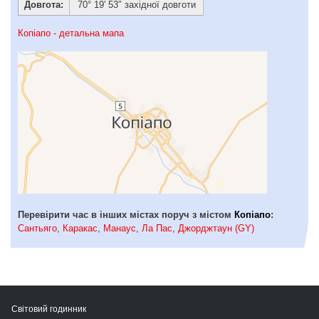
Довгота:
70° 19′ 53″ західної довготи
Копіапо - детальна мапа
Перевірити час в інших містах поруч з містом
Копіапо
:
Сантьяго
,
Каракас
,
Манаус
,
Ла Пас
,
Джорджтаун (GY)
Світовий годинник