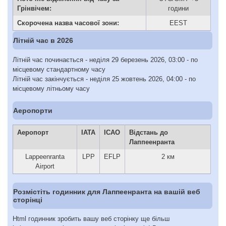
Грінвічем:
години
Скорочена назва часової зони:
EEST
Літній час в 2026
Літній час починається - неділя 29 березень 2026, 03:00 - по
місцевому стандартному часу
Літній час закінчується - неділя 25 жовтень 2026, 04:00 - по
місцевому літньому часу
Аеропорти
Аеропорт
IATA
ICAO
Відстань до
Лаппеенранта
Lappeenranta
LPP
EFLP
2 км
Airport
Розмістіть годинник для Лаппеенранта на вашій веб
сторінці
Html годинник зробить вашу веб сторінку ще більш