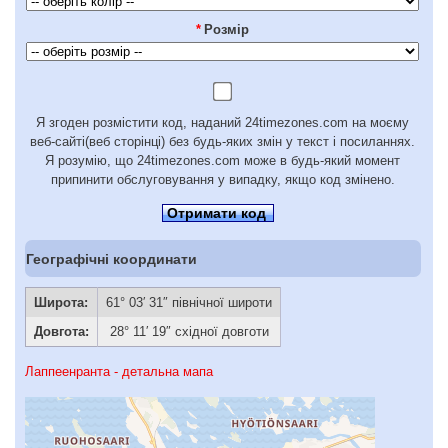
*
Розмір
Я згоден розмістити код, наданий 24timezones.com на моєму
веб-сайті(веб сторінці) без будь-яких змін у текст і посиланнях.
Я розумію, що 24timezones.com може в будь-який момент
припинити обслуговування у випадку, якщо код змінено.
Отримати код
Географічні координати
Широта:
61° 03′ 31″ північної широти
Довгота:
28° 11′ 19″ східної довготи
Лаппеенранта - детальна мапа