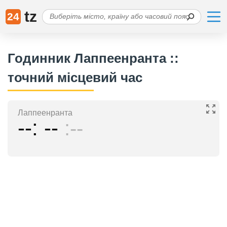
tz
24
Годинник Лаппеенранта ::
точний місцевий час
Лаппеенранта
--
--
--