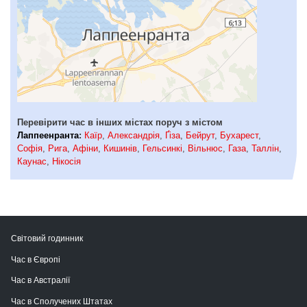
Перевірити час в інших містах поруч з містом
Лаппеенранта
:
Каїр
,
Александрія
,
Ґіза
,
Бейрут
,
Бухарест
,
Софія
,
Рига
,
Афіни
,
Кишинів
,
Гельсинкі
,
Вільнюс
,
Газа
,
Таллін
,
Каунас
,
Нікосія
Світовий годинник
Час в Європі
Час в Австралії
Час в Сполучених Штатах