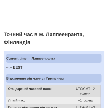
Точний час в м. Лаппеенранта,
Фінляндія
Current time in Лаппеенранта
--:--
EEST
Відхилення від часу за Гринвічем
Стандартний часовий пояс:
UTC/GMT +2
години
Літній час:
+1 година
Поточне відхілення від часу за
UTC/GMT +3