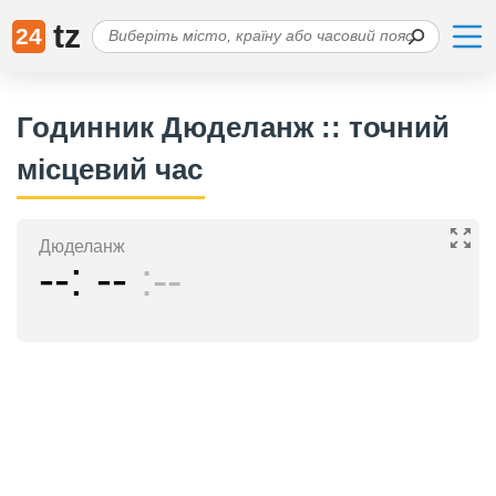
tz
24
Годинник Дюделанж :: точний
місцевий час
Дюделанж
--
--
--