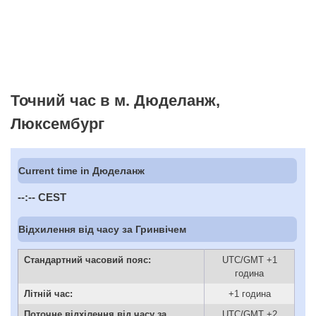
Точний час в м. Дюделанж,
Люксембург
Current time in Дюделанж
--:--
CEST
Відхилення від часу за Гринвічем
Стандартний часовий пояс:
UTC/GMT +1
година
Літній час:
+1 година
Поточне відхілення від часу за
UTC/GMT +2