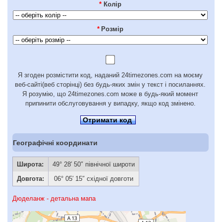
*
Колір
*
Розмір
Я згоден розмістити код, наданий 24timezones.com на моєму
веб-сайті(веб сторінці) без будь-яких змін у текст і посиланнях.
Я розумію, що 24timezones.com може в будь-який момент
припинити обслуговування у випадку, якщо код змінено.
Отримати код
Географічні координати
Широта:
49° 28′ 50″ північної широти
Довгота:
06° 05′ 15″ східної довготи
Дюделанж - детальна мапа