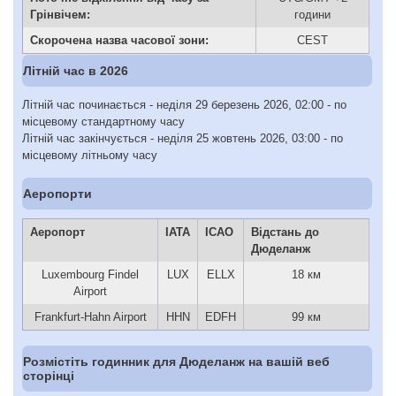
Грінвічем:
години
Скорочена назва часової зони:
CEST
Літній час в 2026
Літній час починається - неділя 29 березень 2026, 02:00 - по
місцевому стандартному часу
Літній час закінчується - неділя 25 жовтень 2026, 03:00 - по
місцевому літньому часу
Аеропорти
Аеропорт
IATA
ICAO
Відстань до
Дюделанж
Luxembourg Findel
LUX
ELLX
18 км
Airport
Frankfurt-Hahn Airport
HHN
EDFH
99 км
Розмістіть годинник для Дюделанж на вашій веб
сторінці