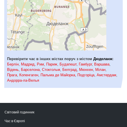
Перевірити час в інших містах поруч з містом
Дюделанж
:
Берлін
,
Мадрид
,
Рим
,
Париж
,
Будапешт
,
Гамбург
,
Варшава
,
Відень
,
Барселона
,
Стокгольм
,
Белград
,
Мюнхен
,
Мілан
,
Прага
,
Копенгаген
,
Пальма де Майорка
,
Подгоріца
,
Амстердам
,
Андорра-ла-Велья
Світовий годинник
Час в Європі