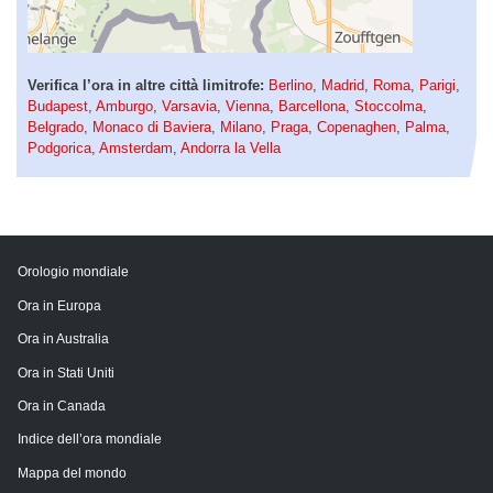
Verifica l’ora in altre città limitrofe:
Berlino
,
Madrid
,
Roma
,
Parigi
,
Budapest
,
Amburgo
,
Varsavia
,
Vienna
,
Barcellona
,
Stoccolma
,
Belgrado
,
Monaco di Baviera
,
Milano
,
Praga
,
Copenaghen
,
Palma
,
Podgorica
,
Amsterdam
,
Andorra la Vella
Orologio mondiale
Ora in Europa
Ora in Australia
Ora in Stati Uniti
Ora in Canada
Indice dell’ora mondiale
Mappa del mondo