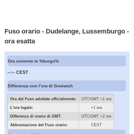
Fuso orario - Dudelange, Lussemburgo -
ora esatta
Ora corrente in %luogo%
--:--
CEST
Differenza con l’ora di Greewich
Ora del Fuso adottata ufficialmente:
UTC/GMT +1 ora
L'ora legale:
+1 ora
Differenza di orario di GMT:
UTC/GMT +2 ore
Abbreviazione del Fuso orario:
CEST