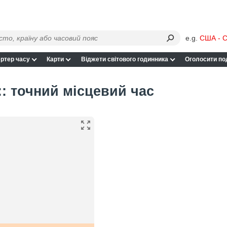
e.g.
США - С
ртер часу
Карти
Віджети світового годинника
Оголосити по
: точний місцевий час