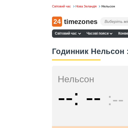
Світовий час
Нова Зеландія
Нельсон
24
timezones
Світовий час
Часові пояси
Конве
Годинник Нельсон :
Нельсон
--
--
--