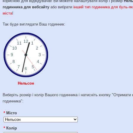
корисною для відвідувачів! Ви можете налаштувати колір і розмір
Нел
годинника для вебсайту
або вибрати
інший тип годинника для буль-як
міста
!
Так буде виглядати Ваш годинник:
Нельсон
Виберіть розмір і колір Вашого годинника і натисніть кнопку "Отримати 
годинника":
*
Місто
*
Колір