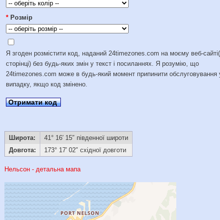
*
Розмір
Я згоден розмістити код, наданий 24timezones.com на моєму веб-сайті
сторінці) без будь-яких змін у текст і посиланнях. Я розумію, що
24timezones.com може в будь-який момент припинити обслуговування 
випадку, якщо код змінено.
Отримати код
Широта:
41° 16′ 15″ південної широти
Довгота:
173° 17′ 02″ східної довготи
Нельсон - детальна мапа