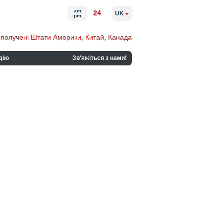
am
24
UK
pm
получені Штати Америки
,
Китай
,
Канада
дію
Зв'яжіться з нами!