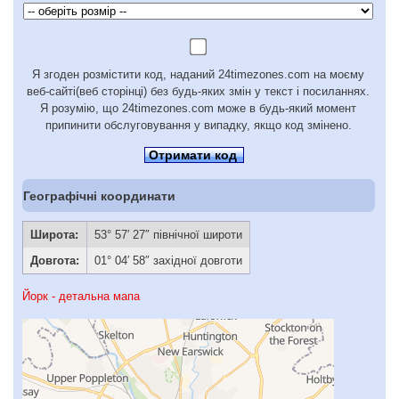
Я згоден розмістити код, наданий 24timezones.com на моєму
веб-сайті(веб сторінці) без будь-яких змін у текст і посиланнях.
Я розумію, що 24timezones.com може в будь-який момент
припинити обслуговування у випадку, якщо код змінено.
Отримати код
Географічні координати
Широта:
53° 57′ 27″ північної широти
Довгота:
01° 04′ 58″ західної довготи
Йорк - детальна мапа