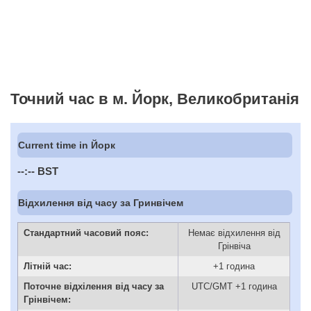
Точний час в м. Йорк, Великобританія
Current time in Йорк
--:--
BST
Відхилення від часу за Гринвічем
Стандартний часовий пояс:
Немає відхилення від
Грінвіча
Літній час:
+1 година
Поточне відхілення від часу за
UTC/GMT +1 година
Грінвічем: