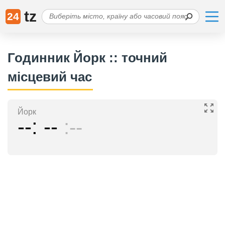
tz
24
Годинник Йорк :: точний
місцевий час
Йорк
--
--
--