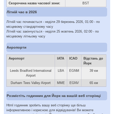
Скорочена назва часової зони:
BST
Літній час в 2026
Літній час починається - неділя 29 березень 2026, 01:00 - по
місцевому стандартному часу
Літній час закінчується - неділя 25 жовтень 2026, 02:00 - по
місцевому літньому часу
Аеропорти
Аеропорт
IATA
ICAO
Відстань до
Йорк
Leeds Bradford International
LBA
EGNM
39 км
Airport
Durham Tees Valley Airport
MME
EGNV
65 км
Розмістіть годинник для Йорк на вашій веб сторінці
Html годинник зробить вашу веб сторінку ще більш
інформативною і корисною для відвідувачів! Ви можете