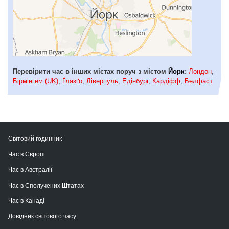
Перевірити час в інших містах поруч з містом
Йорк
:
Лондон
,
Бірмінгем (UK)
,
Ґлазґо
,
Ліверпуль
,
Едінбург
,
Кардіфф
,
Белфаст
Світовий годинник
Час в Європі
Час в Австралії
Час в Сполучених Штатах
Час в Канаді
Довідник світового часу