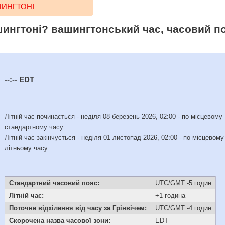
ШИНГТОНІ
шингтоні? вашингтонський час, часовий по
--:--
EDT
Літній час починається - неділя 08 березень 2026, 02:00 - по місцевому
стандартному часу
Літній час закінчується - неділя 01 листопад 2026, 02:00 - по місцевому
літньому часу
Стандартний часовий пояс:
UTC/GMT -5 годин
Літній час:
+1 година
Поточне відхілення від часу за Грінвічем:
UTC/GMT -4 годин
Скорочена назва часової зони:
EDT