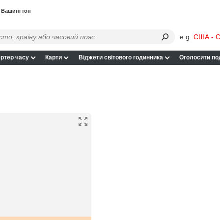
Вашингтон
e.g.
США - С
ртер часу
Карти
Віджети світового годинника
Оголосити по