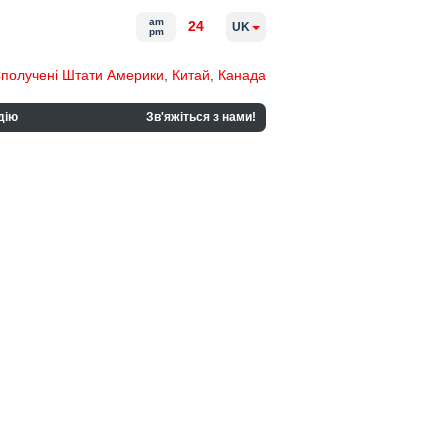
am
24
UK
pm
получені Штати Америки
,
Китай
,
Канада
дію
Зв'яжіться з нами!