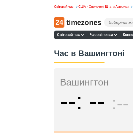
Світовий час
США - Сполучені Штати Америки
24
timezones
Світовий час
Часові пояси
Конве
Час в Вашингтоні
Вашингтон
--
--
--