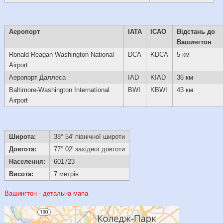
Аеропорт
IATA
ICAO
Відстань до
Вашингтон
Ronald Reagan Washington National
DCA
KDCA
5 км
Airport
Аеропорт Даллеса
IAD
KIAD
36 км
Baltimore-Washington International
BWI
KBWI
43 км
Airport
Широта:
38° 54' північної широти
Довгота:
77° 02' західної довготи
Населення:
601723
Висота:
7 метрів
Вашингтон - детальна мапа