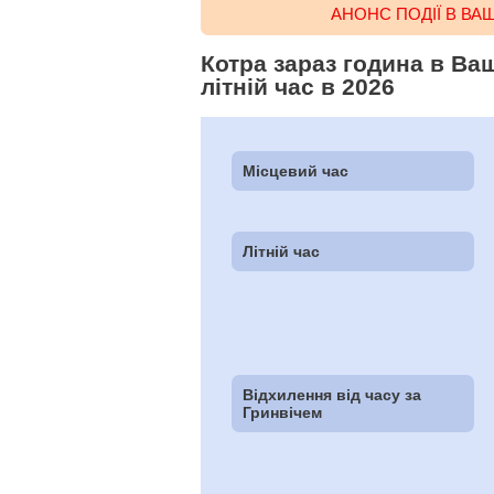
АНОНС ПОДІЇ В ВА
Котра зараз година в Ва
літній час в 2026
Місцевий час
Літній час
Відхилення від часу за
Гринвічем