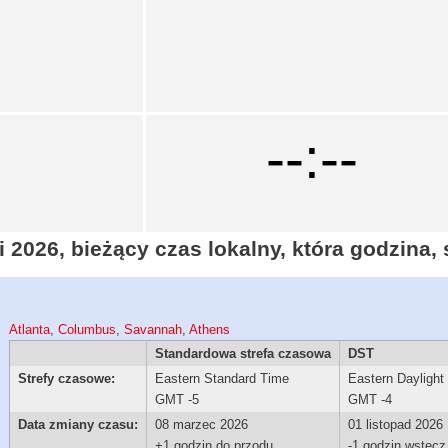
--:--
 2026, bieżący czas lokalny, która godzina,
Atlanta
,
Columbus
,
Savannah
,
Athens
Standardowa strefa czasowa
DST
Strefy czasowe:
Eastern Standard Time
Eastern Daylight
GMT -5
GMT -4
Data zmiany czasu:
08 marzec 2026
01 listopad 2026
+1 godzin do przodu
-1 godzin wstecz