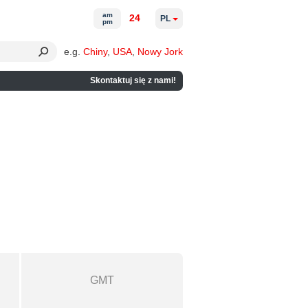
am
24
PL
pm
e.g.
Chiny
,
USA
,
Nowy Jork
Skontaktuj się z nami!
GMT