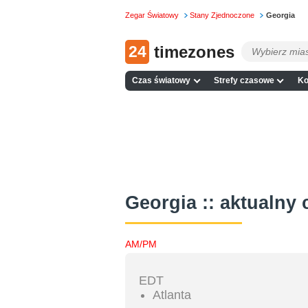
Zegar Światowy
Stany Zjednoczone
Georgia
24
timezones
Czas światowy
Strefy czasowe
Ko
Georgia :: aktualny 
AM/PM
EDT
Atlanta