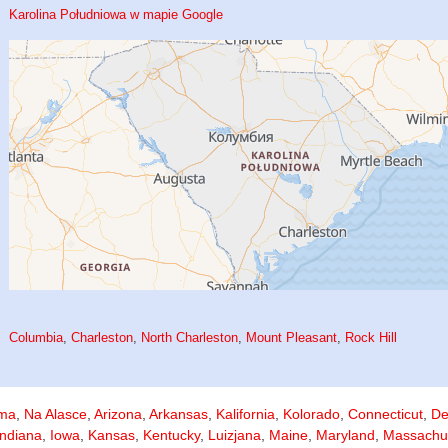
Karolina Południowa w mapie Google
Columbia
,
Charleston
,
North Charleston
,
Mount Pleasant
,
Rock Hill
ma
,
Na Alasce
,
Arizona
,
Arkansas
,
Kalifornia
,
Kolorado
,
Connecticut
,
De
Indiana
,
Iowa
,
Kansas
,
Kentucky
,
Luizjana
,
Maine
,
Maryland
,
Massachu