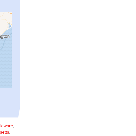
laware
,
setts
,