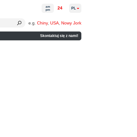
am
24
PL
pm
e.g.
Chiny
,
USA
,
Nowy Jork
Skontaktuj się z nami!