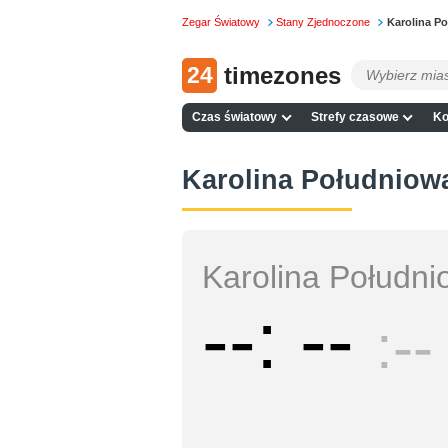
Zegar Światowy
Stany Zjednoczone
Karolina P
24
timezones
Czas światowy
Strefy czasowe
Ko
Karolina Południowa
Karolina Połudn
--
--
--