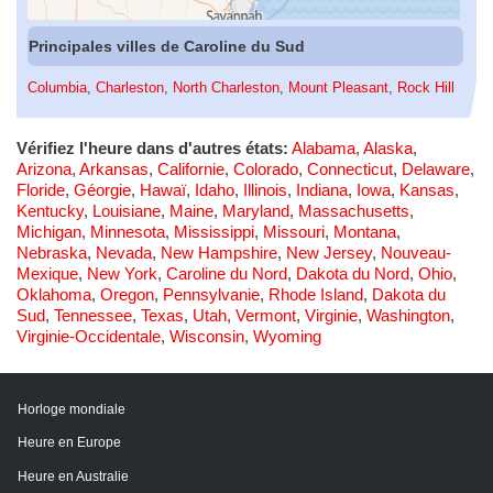
Principales villes de Caroline du Sud
Columbia
,
Charleston
,
North Charleston
,
Mount Pleasant
,
Rock Hill
Vérifiez l'heure dans d'autres états:
Alabama
,
Alaska
,
Arizona
,
Arkansas
,
Californie
,
Colorado
,
Connecticut
,
Delaware
,
Floride
,
Géorgie
,
Hawaï
,
Idaho
,
Illinois
,
Indiana
,
Iowa
,
Kansas
,
Kentucky
,
Louisiane
,
Maine
,
Maryland
,
Massachusetts
,
Michigan
,
Minnesota
,
Mississippi
,
Missouri
,
Montana
,
Nebraska
,
Nevada
,
New Hampshire
,
New Jersey
,
Nouveau-
Mexique
,
New York
,
Caroline du Nord
,
Dakota du Nord
,
Ohio
,
Oklahoma
,
Oregon
,
Pennsylvanie
,
Rhode Island
,
Dakota du
Sud
,
Tennessee
,
Texas
,
Utah
,
Vermont
,
Virginie
,
Washington
,
Virginie-Occidentale
,
Wisconsin
,
Wyoming
Horloge mondiale
Heure en Europe
Heure en Australie