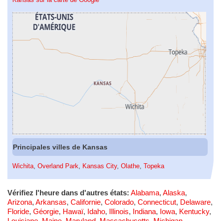
Principales villes de Kansas
Wichita
,
Overland Park
,
Kansas City
,
Olathe
,
Topeka
Vérifiez l'heure dans d'autres états:
Alabama
,
Alaska
,
Arizona
,
Arkansas
,
Californie
,
Colorado
,
Connecticut
,
Delaware
,
Floride
,
Géorgie
,
Hawaï
,
Idaho
,
Illinois
,
Indiana
,
Iowa
,
Kentucky
,
Louisiane
,
Maine
,
Maryland
,
Massachusetts
,
Michigan
,