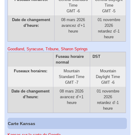
Time
Time
GMT -6
GMT -5
Date de changement
08 mars 2026
01 novembre
d’heure:
avancez d’+1
2026
heure
retardez d’-1
heure
Goodland
,
Syracuse
,
Tribune
,
Sharon Springs
Fuseau horaire
DST
normal
Fuseaux horaires:
Mountain
Mountain
Standard Time
Daylight Time
GMT -7
GMT -6
Date de changement
08 mars 2026
01 novembre
d’heure:
avancez d’+1
2026
heure
retardez d’-1
heure
Carte Kansas
Kansas sur la carte de Google