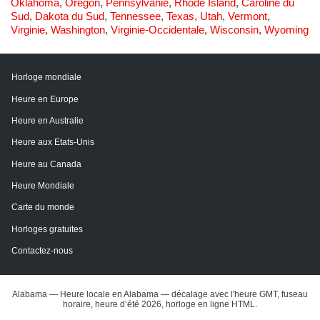
Oklahoma
,
Oregon
,
Pennsylvanie
,
Rhode Island
,
Caroline du
Sud
,
Dakota du Sud
,
Tennessee
,
Texas
,
Utah
,
Vermont
,
Virginie
,
Washington
,
Virginie-Occidentale
,
Wisconsin
,
Wyoming
Horloge mondiale
Heure en Europe
Heure en Australie
Heure aux Etats-Unis
Heure au Canada
Heure Mondiale
Carte du monde
Horloges gratuites
Contactez-nous
Alabama — Heure locale en Alabama — décalage avec l'heure GMT, fuseau
horaire, heure d’été 2026, horloge en ligne HTML.