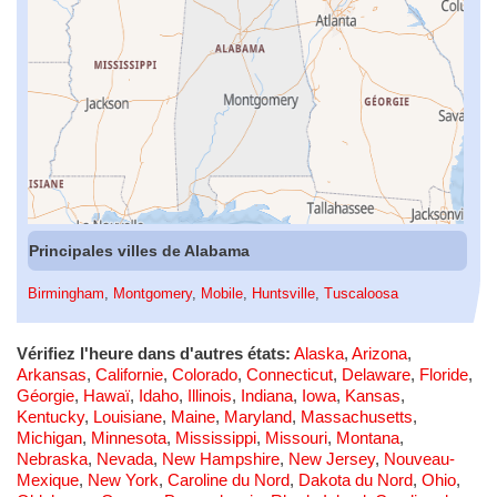
Principales villes de Alabama
Birmingham
,
Montgomery
,
Mobile
,
Huntsville
,
Tuscaloosa
Vérifiez l'heure dans d'autres états:
Alaska
,
Arizona
,
Arkansas
,
Californie
,
Colorado
,
Connecticut
,
Delaware
,
Floride
,
Géorgie
,
Hawaï
,
Idaho
,
Illinois
,
Indiana
,
Iowa
,
Kansas
,
Kentucky
,
Louisiane
,
Maine
,
Maryland
,
Massachusetts
,
Michigan
,
Minnesota
,
Mississippi
,
Missouri
,
Montana
,
Nebraska
,
Nevada
,
New Hampshire
,
New Jersey
,
Nouveau-
Mexique
,
New York
,
Caroline du Nord
,
Dakota du Nord
,
Ohio
,