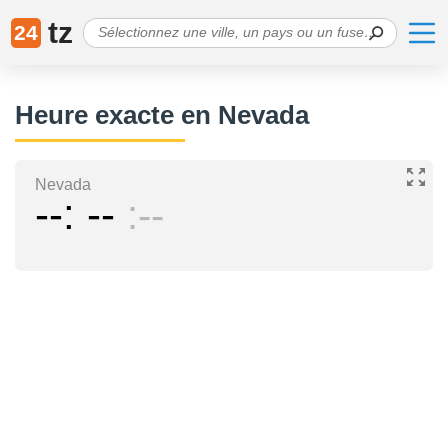
tz
24
Heure exacte en Nevada
Nevada
--
--
--