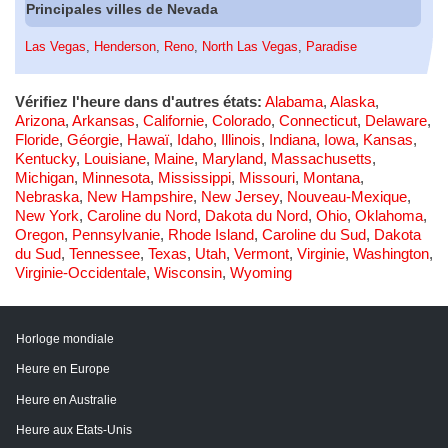
Principales villes de Nevada
Las Vegas
,
Henderson
,
Reno
,
North Las Vegas
,
Paradise
Vérifiez l'heure dans d'autres états:
Alabama
,
Alaska
,
Arizona
,
Arkansas
,
Californie
,
Colorado
,
Connecticut
,
Delaware
,
Floride
,
Géorgie
,
Hawaï
,
Idaho
,
Illinois
,
Indiana
,
Iowa
,
Kansas
,
Kentucky
,
Louisiane
,
Maine
,
Maryland
,
Massachusetts
,
Michigan
,
Minnesota
,
Mississippi
,
Missouri
,
Montana
,
Nebraska
,
New Hampshire
,
New Jersey
,
Nouveau-Mexique
,
New York
,
Caroline du Nord
,
Dakota du Nord
,
Ohio
,
Oklahoma
,
Oregon
,
Pennsylvanie
,
Rhode Island
,
Caroline du Sud
,
Dakota
du Sud
,
Tennessee
,
Texas
,
Utah
,
Vermont
,
Virginie
,
Washington
,
Virginie-Occidentale
,
Wisconsin
,
Wyoming
Horloge mondiale
Heure en Europe
Heure en Australie
Heure aux Etats-Unis