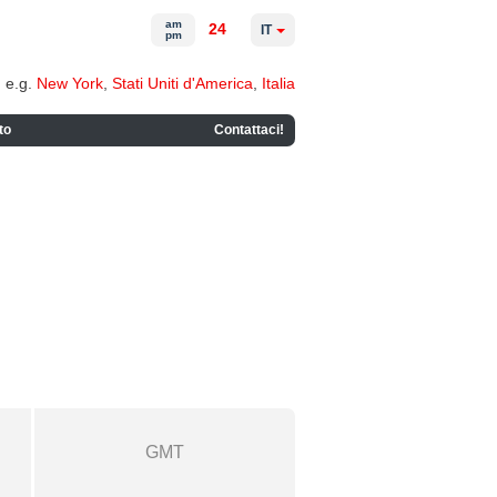
am
24
IT
pm
e.g.
New York
,
Stati Uniti d'America
,
Italia
to
Contattaci!
GMT