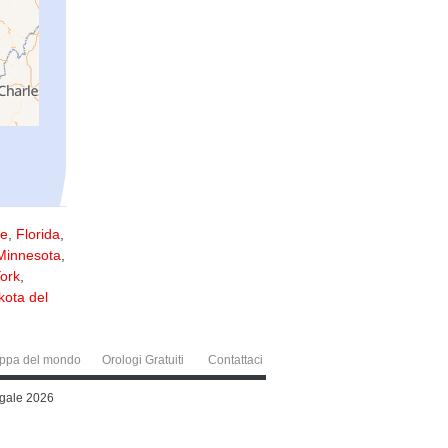
re
,
Florida
,
Minnesota
,
York
,
kota del
ppa del mondo
Orologi Gratuiti
Contattaci
legale 2026