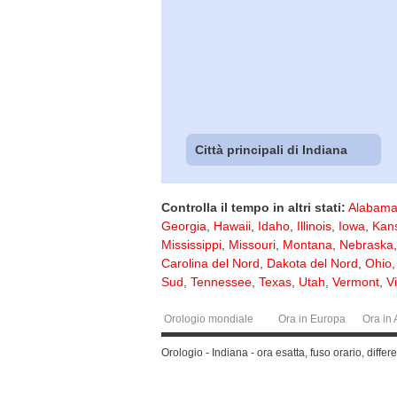
Città principali di Indiana
Controlla il tempo in altri stati:
Alabam
Georgia
,
Hawaii
,
Idaho
,
Illinois
,
Iowa
,
Kan
Mississippi
,
Missouri
,
Montana
,
Nebraska
Carolina del Nord
,
Dakota del Nord
,
Ohio
Sud
,
Tennessee
,
Texas
,
Utah
,
Vermont
,
Vi
Orologio mondiale
Ora in Europa
Ora in 
Orologio - Indiana - ora esatta, fuso orario, diff