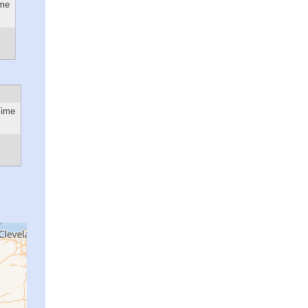
ime
Time