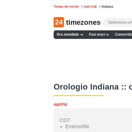
Tempo del mondo
stati Uniti
Indiana
24
timezones
Ora mondiale
Fusi orari
Convertito
Orologio Indiana :: 
AM/PM
CDT
Evansville