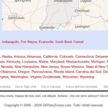
Indianapolis
,
Fort Wayne
,
Evansville
,
South Bend
,
Carmel
a
,
Alaska
,
Arizona
,
Arkansas
,
California
,
Colorado
,
Connecticut
,
Delawa
sas
,
Kentucky
,
Louisiana
,
Maine
,
Maryland
,
Massachusetts
,
Michigan
,
,
Nevada
,
New Hampshire
,
New Jersey
,
Nuovo Messico
,
Stato di New 
,
Oklahoma
,
Oregon
,
Pennsylvania
,
Rhode Island
,
Carolina del Sud
,
Da
rginia
,
Washington
,
Virginia Occidentale
,
Wisconsin
,
Wyoming
Australia
Ora in Stati Uniti
Ora in Canada
Indice dell’ora mondiale
Ma
erenza oraria, mappa dei fusi orari, ora attuale. Indiana - che ore sono adesso? Ora 
Copyright © 2005 - 2026 24TimeZones.com.
Tutti i diritti riservati.