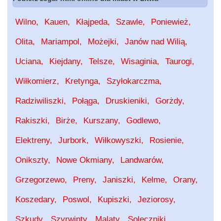
Wilno
Kauen
Kłajpeda
Szawle
Poniewież
Olita
Mariampol
Możejki
Janów nad Wilią
Uciana
Kiejdany
Telsze
Wisaginia
Taurogi
Wiłkomierz
Kretynga
Szyłokarczma
Radziwiliszki
Połąga
Druskieniki
Gorżdy
Rakiszki
Birże
Kurszany
Godlewo
Elektreny
Jurbork
Wiłkowyszki
Rosienie
Onikszty
Nowe Okmiany
Landwarów
Grzegorzewo
Preny
Janiszki
Kelme
Orany
Koszedary
Poswol
Kupiszki
Jeziorosy
Szkudy
Szyrwinty
Malaty
Soleczniki