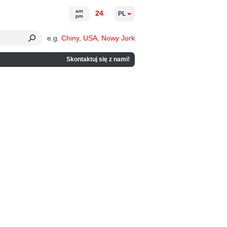
am
24
PL
pm
e.g.
Chiny
,
USA
,
Nowy Jork
Skontaktuj się z nami!