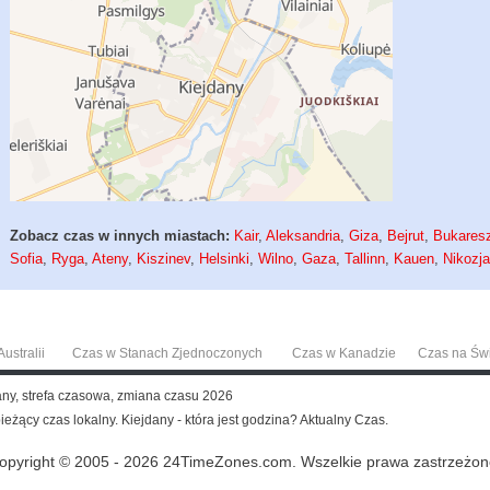
Zobacz czas w innych miastach:
Kair
,
Aleksandria
,
Giza
,
Bejrut
,
Bukares
Sofia
,
Ryga
,
Ateny
,
Kiszinev
,
Helsinki
,
Wilno
,
Gaza
,
Tallinn
,
Kauen
,
Nikozj
ustralii
Czas w Stanach Zjednoczonych
Czas w Kanadzie
Czas na Św
dany, strefa czasowa, zmiana czasu 2026
bieżący czas lokalny. Kiejdany - która jest godzina? Aktualny Czas.
opyright © 2005 - 2026 24TimeZones.com.
Wszelkie prawa zastrzeżon