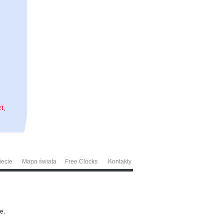
zt
,
a
iecie
Mapa świata
Free Clocks
Kontakty
e.