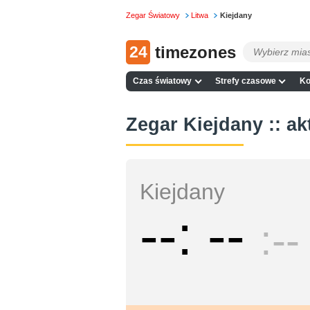
Zegar Światowy
Litwa
Kiejdany
24
timezones
Czas światowy
Strefy czasowe
Ko
Zegar Kiejdany :: ak
Kiejdany
--
--
--