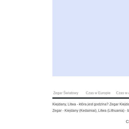
Zegar Światowy
Czas w Europie
Czas w A
Kiejdany, Litwa - która jest godzina? Zegar Kiej
Zegar - Kiejdany (Kedainiai), Litwa (Lithuania) - 
C