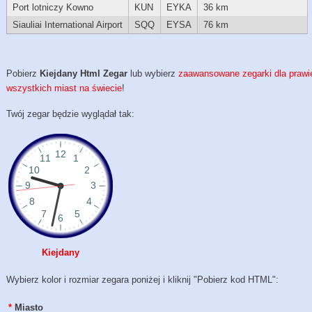
Port lotniczy Kowno
KUN
EYKA
36 km
Siauliai International Airport
SQQ
EYSA
76 km
Pobierz
Kiejdany Html Zegar
lub wybierz
zaawansowane zegarki dla prawi
wszystkich miast na świecie
!
Twój zegar będzie wyglądał tak:
Kiejdany
Wybierz kolor i rozmiar zegara poniżej i kliknij "Pobierz kod HTML":
*
Miasto