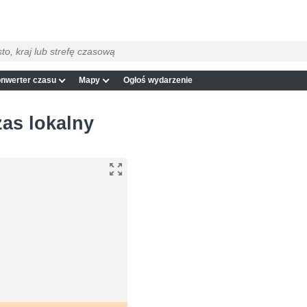
nwerter czasu
Mapy
Ogłoś wydarzenie
zas lokalny