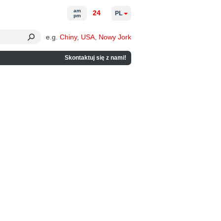
am
24
PL
pm
e.g.
Chiny
,
USA
,
Nowy Jork
Skontaktuj się z nami!