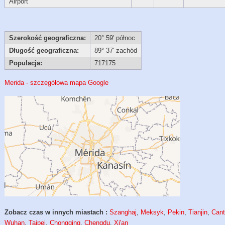
Airport
Szerokość geograficzna:
20° 59' północ
Długość geograficzna:
89° 37' zachód
Populacja:
717175
Merida - szczegółowa mapa Google
Zobacz czas w innych miastach :
Szanghaj
,
Meksyk
,
Pekin
,
Tianjin
,
Can
Wuhan
,
Tajpej
,
Chongqing
,
Chengdu
,
Xi'an