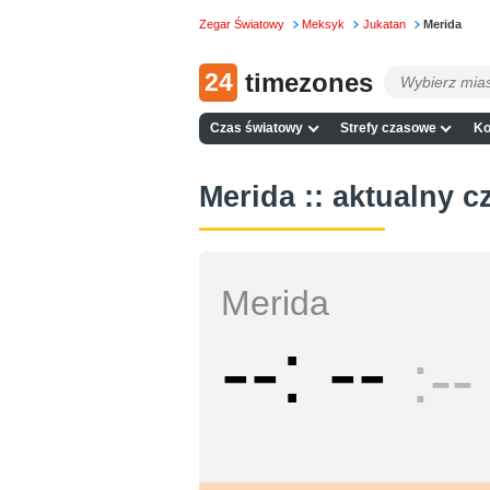
Zegar Światowy
Meksyk
Jukatan
Merida
24
timezones
Czas światowy
Strefy czasowe
Ko
Merida :: aktualny c
Merida
--
--
--