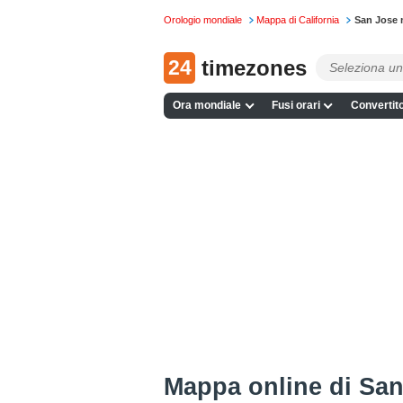
Orologio mondiale
Mappa di California
San Jose 
24
timezones
Ora mondiale
Fusi orari
Convertito
Mappa online di Sa