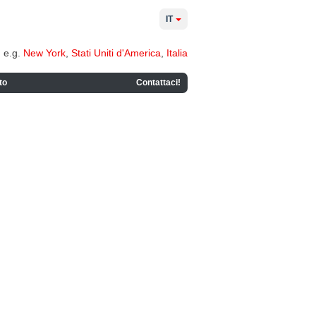
IT
e.g.
New York
,
Stati Uniti d'America
,
Italia
to
Contattaci!