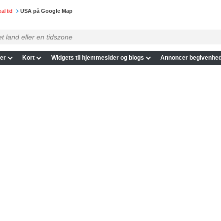
al tid
USA på Google Map
er
Kort
Widgets til hjemmesider og blogs
Annoncer begivenhed