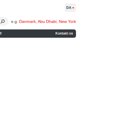
DA
e.g.
Danmark
,
Abu Dhabi
,
New York
!
Kontakt os