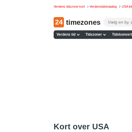
Verdens tidszone kort
Verdenstidskatalog
USA lok
24
timezones
Verdens tid
Tidszoner
Tidskonvert
Kort over USA