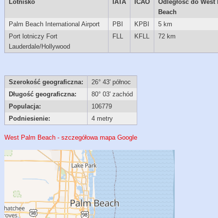
Lotnisko
IATA
ICAO
Odległość do West
Beach
Palm Beach International Airport
PBI
KPBI
5 km
Port lotniczy Fort
FLL
KFLL
72 km
Lauderdale/Hollywood
Szerokość geograficzna:
26° 43' północ
Długość geograficzna:
80° 03' zachód
Populacja:
106779
Podniesienie:
4 metry
West Palm Beach - szczegółowa mapa Google