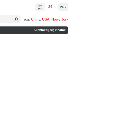
am
24
PL
pm
e.g.
Chiny
,
USA
,
Nowy Jork
Skontaktuj się z nami!