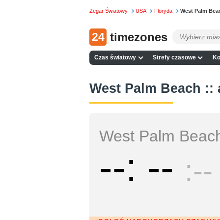
Zegar Światowy
USA
Floryda
West Palm Bea
24
timezones
Czas światowy
Strefy czasowe
Ko
West Palm Beach :: 
West Palm Beac
--
--
--