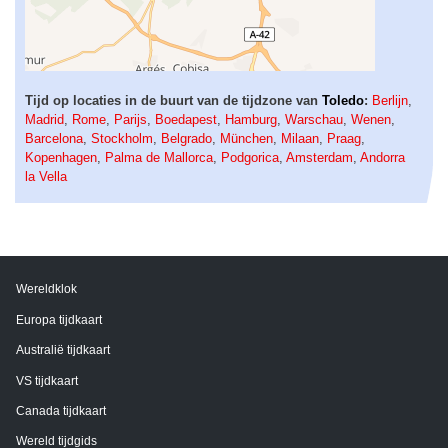
Tijd op locaties in de buurt van de tijdzone van
Toledo
:
Berlijn
,
Madrid
,
Rome
,
Parijs
,
Boedapest
,
Hamburg
,
Warschau
,
Wenen
,
Barcelona
,
Stockholm
,
Belgrado
,
München
,
Milaan
,
Praag
,
Kopenhagen
,
Palma de Mallorca
,
Podgorica
,
Amsterdam
,
Andorra
la Vella
Wereldklok
Europa tijdkaart
Australië tijdkaart
VS tijdkaart
Canada tijdkaart
Wereld tijdgids