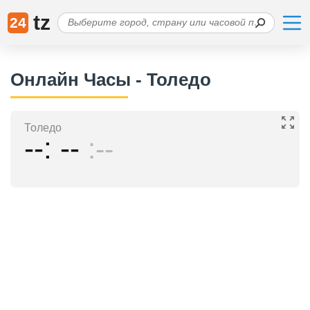
tz
24
Онлайн Часы - Толедо
Толедо
--
--
--