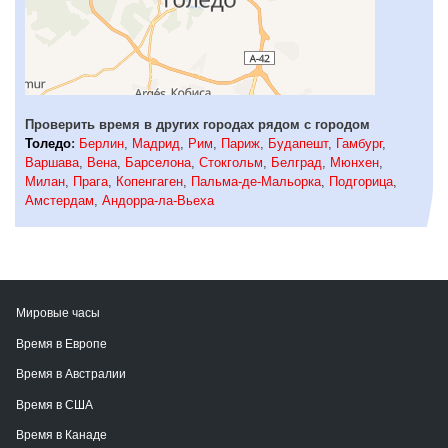
Проверить время в других городах рядом с городом
Толедо
:
Берлин
,
Мадрид
,
Рим
,
Париж
,
Будапешт
,
Гамбург
,
Варшава
,
Вена
,
Барселона
,
Стокгольм
,
Белград
,
Мюнхен
,
Милан
,
Прага
,
Копенгаген
,
Пальма-де-Мальорка
,
Подгорица
,
Амстердам
,
Андорра-ла-Вьеха
Мировые часы
Время в Европе
Время в Австралии
Время в США
Время в Канаде