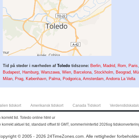
Tid på steder i nærheden af
Toledo
tidszone:
Berlin
,
Madrid
,
Rom
,
Paris
Budapest
,
Hamburg
,
Warszawa
,
Wien
,
Barcelona
,
Stockholm
,
Beograd
,
Mü
Milan
,
Prag
,
København
,
Palma
,
Podgorica
,
Amsterdam
,
Andorra La Vella
alien tidskort
Amerikansk tidskort
Canada Tidskort
Verdenstidskatal
korrekt tid. Toledo online html ur
e korrekt aktuel tid, standard offset til GMT, sommer/vintertid 2026og tidskonverter
opyright © 2005 - 2026 24TimeZones.com.
Alle rettigheder forbeholde