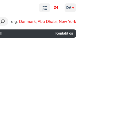
am
24
DA
pm
e.g.
Danmark
,
Abu Dhabi
,
New York
!
Kontakt os