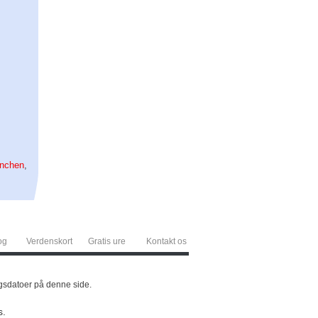
,
nchen
,
og
Verdenskort
Gratis ure
Kontakt os
ingsdatoer på denne side.
s.