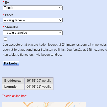
*
By
*
Farve
*
Størrelse
Jeg accepterer at placere koden leveret af 24timezones.com på mine webs
uden at foretage ændringer i teksten og links. Jeg forstår, at 24timezones
kan afslutte tjenesten, hvis koden ændres.
Få kode
Breddegrad:
39° 51′ 29″ nordlig
Længde:
04° 01′ 21″ vestlig
Toledo online kort