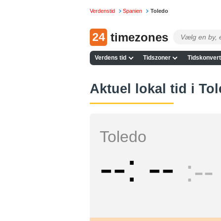
Verdenstid
Spanien
Toledo
24
timezones
Verdens tid
Tidszoner
Tidskonvert
Aktuel lokal tid i To
Toledo
--
--
--