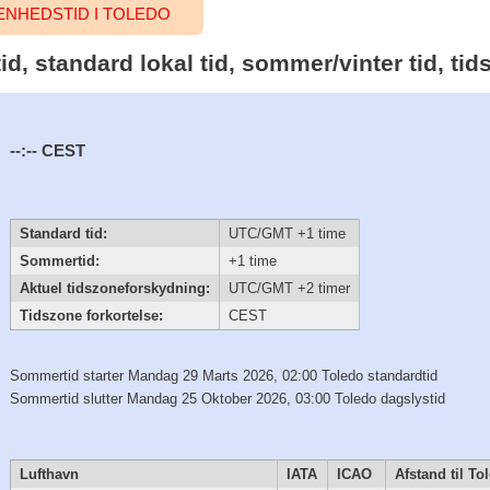
NHEDSTID I TOLEDO
tid, standard lokal tid, sommer/vinter tid, t
--:--
CEST
Standard tid:
UTC/GMT +1 time
Sommertid:
+1 time
Aktuel tidszoneforskydning:
UTC/GMT +2 timer
Tidszone forkortelse:
CEST
Sommertid starter Mandag 29 Marts 2026, 02:00 Toledo standardtid
Sommertid slutter Mandag 25 Oktober 2026, 03:00 Toledo dagslystid
Lufthavn
IATA
ICAO
Afstand til To