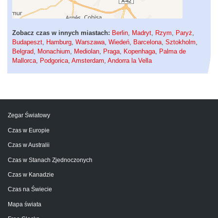
Zobacz czas w innych miastach:
Berlin
,
Madryt
,
Rzym
,
Paryż
,
Budapeszt
,
Hamburg
,
Warszawa
,
Wiedeń
,
Barcelona
,
Sztokholm
,
Belgrad
,
Monachium
,
Mediolan
,
Praga
,
Kopenhaga
,
Palma de
Mallorca
,
Podgorica
,
Amsterdam
,
Andorra la Vella
Zegar Światowy
Czas w Europie
Czas w Australii
Czas w Stanach Zjednoczonych
Czas w Kanadzie
Czas na Świecie
Mapa świata