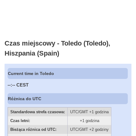
Czas miejscowy - Toledo (Toledo),
Hiszpania (Spain)
Current time in Toledo
--:--
CEST
Różnica do UTC
Standardowa strefa czasowa:
UTC/GMT +1 godzina
Czas letni:
+1 godzina
Bieżąca różnica od UTC:
UTC/GMT +2 godziny