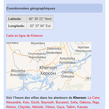
Coordonnées géographiques
Latitude:
46° 39′ 21″ Nord
Longitude:
32° 37′ 04″ Est
Carte en ligne de Kherson
Voir l’heure des villes dans les alentours de
Kherson
:
Le Caire
,
Alexandrie
,
Kiev
,
Gizeh
,
Beyrouth
,
Bucarest
,
Sofia
,
Odessa
,
Riga
,
Athens
,
Chişinău
,
Helsinki
,
Vilnius
,
Gaza
,
Tallinn
,
Kaunas