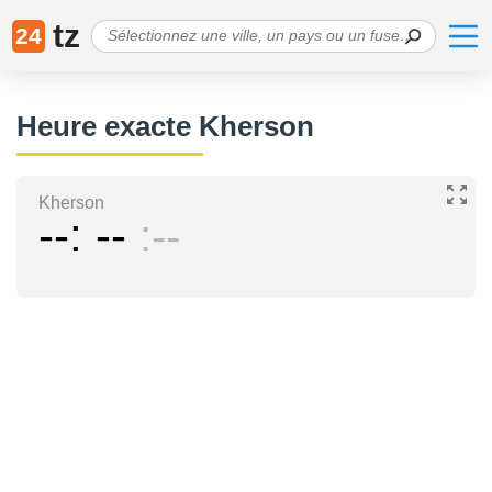
tz
24
Heure exacte Kherson
Kherson
--
--
--