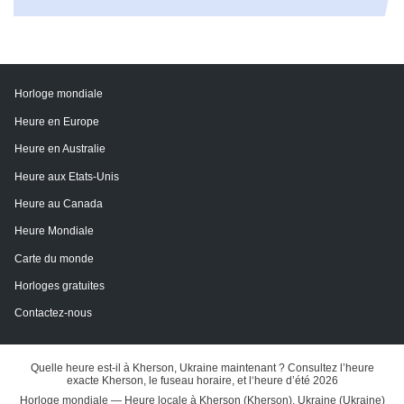
Horloge mondiale
Heure en Europe
Heure en Australie
Heure aux Etats-Unis
Heure au Canada
Heure Mondiale
Carte du monde
Horloges gratuites
Contactez-nous
Quelle heure est-il à Kherson, Ukraine maintenant ? Consultez l’heure
exacte Kherson, le fuseau horaire, et l‘heure d’été 2026
Horloge mondiale — Heure locale à Kherson (Kherson), Ukraine (Ukraine)