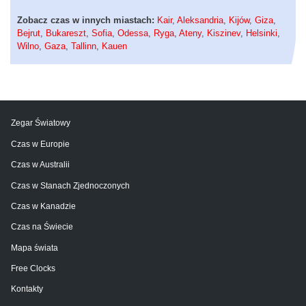
Zobacz czas w innych miastach:
Kair
,
Aleksandria
,
Kijów
,
Giza
,
Bejrut
,
Bukareszt
,
Sofia
,
Odessa
,
Ryga
,
Ateny
,
Kiszinev
,
Helsinki
,
Wilno
,
Gaza
,
Tallinn
,
Kauen
Zegar Światowy
Czas w Europie
Czas w Australii
Czas w Stanach Zjednoczonych
Czas w Kanadzie
Czas na Świecie
Mapa świata
Free Clocks
Kontakty