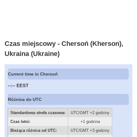
Czas miejscowy - Chersoń (Kherson),
Ukraina (Ukraine)
Current time in Chersoń
--:--
EEST
Różnica do UTC
Standardowa strefa czasowa:
UTC/GMT +2 godziny
Czas letni:
+1 godzina
Bieżąca różnica od UTC:
UTC/GMT +3 godziny