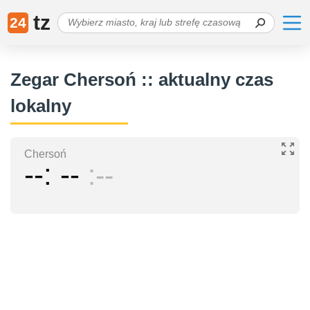
tz
24
Zegar Chersoń :: aktualny czas
lokalny
Chersoń
--
--
--