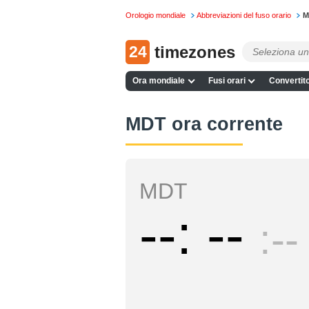
Orologio mondiale
Abbreviazioni del fuso orario
M
24
timezones
Ora mondiale
Fusi orari
Convertito
MDT ora corrente
MDT
--
--
--