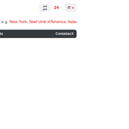
am
24
IT
pm
e.g.
New York
,
Stati Uniti d'America
,
Italia
to
Contattaci!