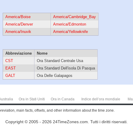
America/Boise
America/Cambridge_Bay
America/Denver
America/Edmonton
America/Inuvik
America/Yellowknife
Abbreviazione
Nome
CST
Ora Standard Centrale Usa
EAST
Ora Standard Dell'isola Di Pasqua
GALT
Ora Delle Galapagos
Australia
Ora in Stati Uniti
Ora in Canada
Indice dell’ora mondiale
Ma
iation, main facts, offsets, and other information about the time zone.
Copyright © 2005 - 2026 24TimeZones.com.
Tutti i diritti riservati.