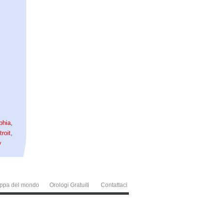
phia
,
troit
,
y
ppa del mondo
Orologi Gratuiti
Contattaci