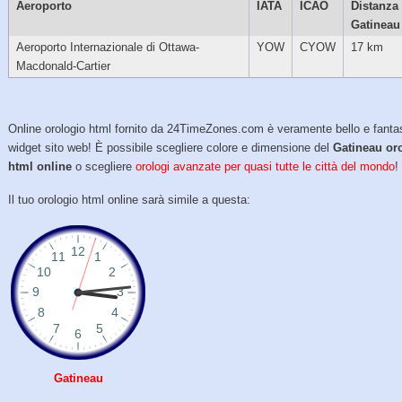
Aeroporto
IATA
ICAO
Distanza
Gatineau
Aeroporto Internazionale di Ottawa-
YOW
CYOW
17 km
Macdonald-Cartier
Online orologio html fornito da 24TimeZones.com è veramente bello e fanta
widget sito web! È possibile scegliere colore e dimensione del
Gatineau or
html online
o scegliere
orologi avanzate per quasi tutte le città del mondo
!
Il tuo orologio html online sarà simile a questa:
Gatineau