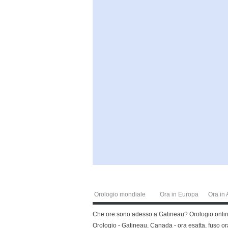
Orologio mondiale
Ora in Europa
Ora in 
Che ore sono adesso a Gatineau? Orologio online,
Orologio - Gatineau, Canada - ora esatta, fuso ora