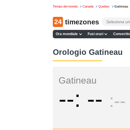
Tempo del mondo
Canada
Quebec
Gatineau
24
timezones
Ora mondiale
Fusi orari
Convertito
Orologio Gatineau
Gatineau
--
--
--