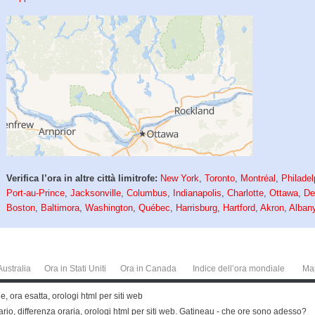
Verifica l’ora in altre città limitrofe:
New York
,
Toronto
,
Montréal
,
Philadel
Port-au-Prince
,
Jacksonville
,
Columbus
,
Indianapolis
,
Charlotte
,
Ottawa
,
De
Boston
,
Baltimora
,
Washington
,
Québec
,
Harrisburg
,
Hartford
,
Akron
,
Alban
Australia
Ora in Stati Uniti
Ora in Canada
Indice dell’ora mondiale
Ma
 ora esatta, orologi html per siti web
rio, differenza oraria, orologi html per siti web. Gatineau - che ore sono adesso?