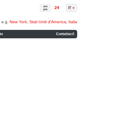
am
24
IT
pm
e.g.
New York
,
Stati Uniti d'America
,
Italia
to
Contattaci!