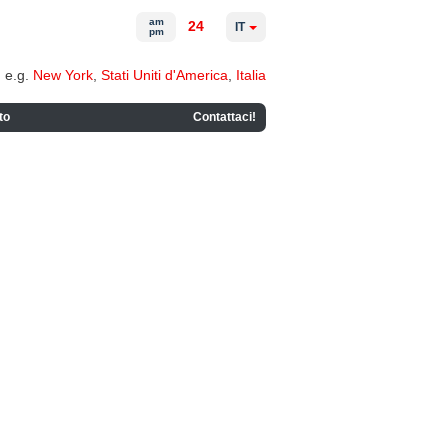
am
24
IT
pm
e.g.
New York
,
Stati Uniti d'America
,
Italia
to
Contattaci!