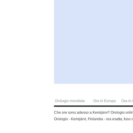
Orologio mondiale
Ora in Europa
Ora in 
Che ore sono adesso a Kemijärvi? Orologio online,
Orologio - Kemijärvi, Finlandia - ora esatta, fuso 