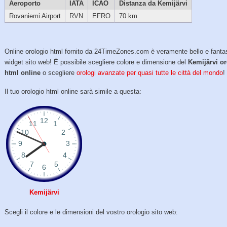
Aeroporto
IATA
ICAO
Distanza da Kemijärvi
Rovaniemi Airport
RVN
EFRO
70 km
Online orologio html fornito da 24TimeZones.com è veramente bello e fanta
widget sito web! È possibile scegliere colore e dimensione del
Kemijärvi o
html online
o scegliere
orologi avanzate per quasi tutte le città del mondo
!
Il tuo orologio html online sarà simile a questa:
Kemijärvi
Scegli il colore e le dimensioni del vostro orologio sito web: