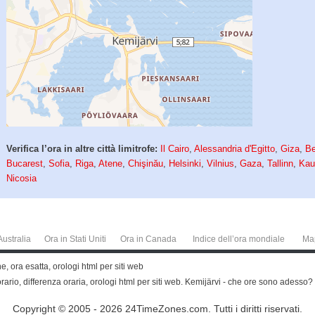
Verifica l’ora in altre città limitrofe:
Il Cairo
,
Alessandria d'Egitto
,
Giza
,
Be
Bucarest
,
Sofia
,
Riga
,
Atene
,
Chişinău
,
Helsinki
,
Vilnius
,
Gaza
,
Tallinn
,
Kau
Nicosia
Australia
Ora in Stati Uniti
Ora in Canada
Indice dell’ora mondiale
Ma
 ora esatta, orologi html per siti web
orario, differenza oraria, orologi html per siti web. Kemijärvi - che ore sono adesso?
Copyright © 2005 - 2026 24TimeZones.com.
Tutti i diritti riservati.