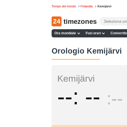
Tempo del mondo
Finlandia
Kemijärvi
24
timezones
Ora mondiale
Fusi orari
Convertito
Orologio Kemijärvi
Kemijärvi
--
--
--