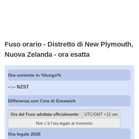
Fuso orario - Distretto di New Plymouth,
Nuova Zelanda - ora esatta
Ora corrente in %luogo%
--:--
NZST
Differenza con l’ora di Greewich
Ora del Fuso adottata ufficialmente:
UTC/GMT +12 ore
Non c’è l’ora legale al momento
Ora legale 2026