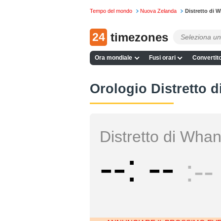
Tempo del mondo
Nuova Zelanda
Distretto di 
24
timezones
Ora mondiale
Fusi orari
Convertito
Orologio Distretto 
Distretto di Wha
--
--
--