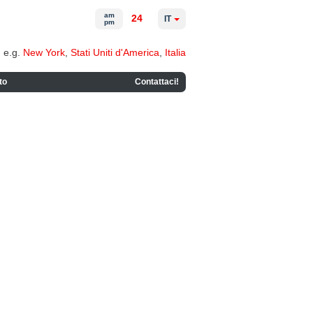
am
24
IT
pm
e.g.
New York
,
Stati Uniti d'America
,
Italia
to
Contattaci!