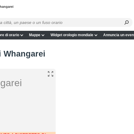
Whangarei
re di orario
Mappe
Widget orologio mondiale
Annuncia un even
di Whangarei
ngarei