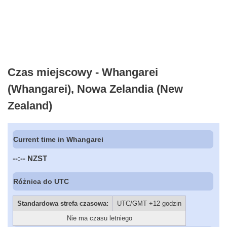
Czas miejscowy - Whangarei
(Whangarei), Nowa Zelandia (New
Zealand)
Current time in Whangarei
--:--
NZST
Różnica do UTC
Standardowa strefa czasowa:
UTC/GMT +12 godzin
Nie ma czasu letniego