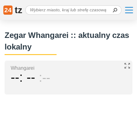
tz
24
Zegar Whangarei :: aktualny czas
lokalny
Whangarei
--
--
--