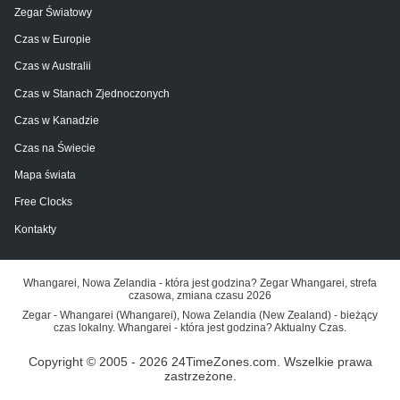
Zegar Światowy
Czas w Europie
Czas w Australii
Czas w Stanach Zjednoczonych
Czas w Kanadzie
Czas na Świecie
Mapa świata
Free Clocks
Kontakty
Whangarei, Nowa Zelandia - która jest godzina? Zegar Whangarei, strefa
czasowa, zmiana czasu 2026
Zegar - Whangarei (Whangarei), Nowa Zelandia (New Zealand) - bieżący
czas lokalny. Whangarei - która jest godzina? Aktualny Czas.
Copyright © 2005 - 2026 24TimeZones.com.
Wszelkie prawa
zastrzeżone.