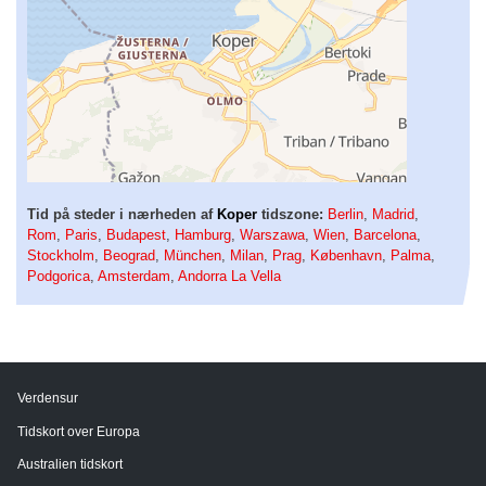
Tid på steder i nærheden af
Koper
tidszone:
Berlin
,
Madrid
,
Rom
,
Paris
,
Budapest
,
Hamburg
,
Warszawa
,
Wien
,
Barcelona
,
Stockholm
,
Beograd
,
München
,
Milan
,
Prag
,
København
,
Palma
,
Podgorica
,
Amsterdam
,
Andorra La Vella
Verdensur
Tidskort over Europa
Australien tidskort