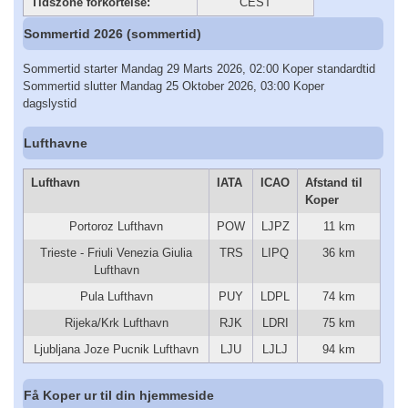
Tidszone forkortelse:
CEST
Sommertid 2026 (sommertid)
Sommertid starter Mandag 29 Marts 2026, 02:00 Koper standardtid
Sommertid slutter Mandag 25 Oktober 2026, 03:00 Koper
dagslystid
Lufthavne
Lufthavn
IATA
ICAO
Afstand til
Koper
Portoroz Lufthavn
POW
LJPZ
11 km
Trieste - Friuli Venezia Giulia
TRS
LIPQ
36 km
Lufthavn
Pula Lufthavn
PUY
LDPL
74 km
Rijeka/Krk Lufthavn
RJK
LDRI
75 km
Ljubljana Joze Pucnik Lufthavn
LJU
LJLJ
94 km
Få Koper ur til din hjemmeside