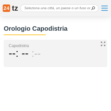
tz
24
Orologio Capodistria
Capodistria
--
--
--