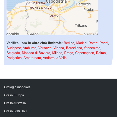
Verifica l’ora in altre città limitrofe:
Berlino
,
Madrid
,
Roma
,
Parigi
,
Budapest
,
Amburgo
,
Varsavia
,
Vienna
,
Barcellona
,
Stoccolma
,
Belgrado
,
Monaco di Baviera
,
Milano
,
Praga
,
Copenaghen
,
Palma
,
Podgorica
,
Amsterdam
,
Andorra la Vella
Orologio mondiale
Ora in Europa
Ora in Australia
Ora in Stati Uniti