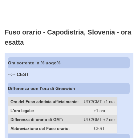
Fuso orario - Capodistria, Slovenia - ora
esatta
Ora corrente in %luogo%
--:--
CEST
Differenza con l’ora di Greewich
Ora del Fuso adottata ufficialmente:
UTC/GMT +1 ora
L'ora legale:
+1 ora
Differenza di orario di GMT:
UTC/GMT +2 ore
Abbreviazione del Fuso orario:
CEST