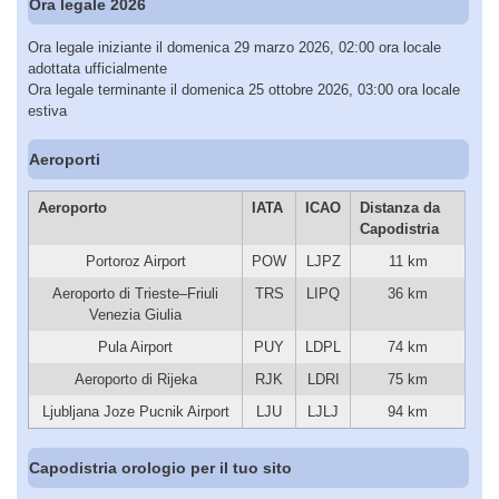
Ora legale 2026
Ora legale iniziante il domenica 29 marzo 2026, 02:00 ora locale
adottata ufficialmente
Ora legale terminante il domenica 25 ottobre 2026, 03:00 ora locale
estiva
Aeroporti
Aeroporto
IATA
ICAO
Distanza da
Capodistria
Portoroz Airport
POW
LJPZ
11 km
Aeroporto di Trieste–Friuli
TRS
LIPQ
36 km
Venezia Giulia
Pula Airport
PUY
LDPL
74 km
Aeroporto di Rijeka
RJK
LDRI
75 km
Ljubljana Joze Pucnik Airport
LJU
LJLJ
94 km
Capodistria orologio per il tuo sito