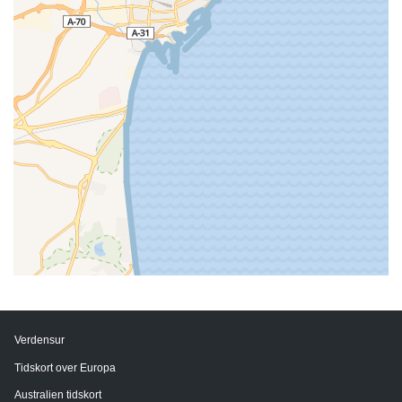
Verdensur
Tidskort over Europa
Australien tidskort