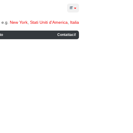
IT
e.g.
New York
,
Stati Uniti d'America
,
Italia
to
Contattaci!