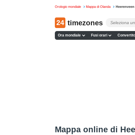
Orologio mondiale
Mappa di Olanda
Heerenveen
24
timezones
Ora mondiale
Fusi orari
Convertito
Mappa online di He