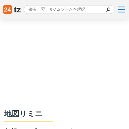
tz
24
地図リミニ