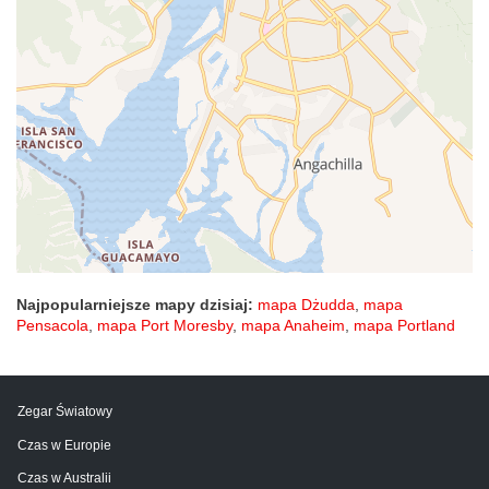
Najpopularniejsze mapy dzisiaj:
mapa Dżudda
,
mapa
Pensacola
,
mapa Port Moresby
,
mapa Anaheim
,
mapa Portland
Zegar Światowy
Czas w Europie
Czas w Australii