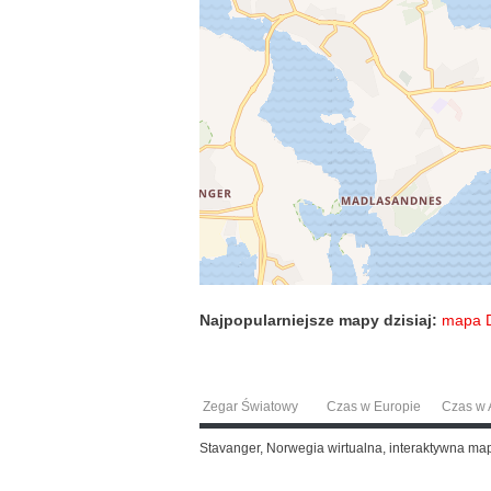
Najpopularniejsze mapy dzisiaj:
mapa 
Zegar Światowy
Czas w Europie
Czas w A
Stavanger, Norwegia wirtualna, interaktywna m