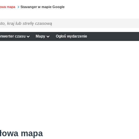
łowa mapa
Stavanger w mapie Google
nwerter czasu
Mapy
Ogłoś wydarzenie
ółowa mapa