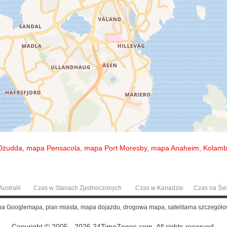
Dżudda
,
mapa Pensacola
,
mapa Port Moresby
,
mapa Anaheim
,
Kolamb
ustralii
Czas w Stanach Zjednoczonych
Czas w Kanadzie
Czas na Św
apa Googlemapa, plan miasta, mapa dojazdu, drogowa mapa, satelitarna szczegół
Copyright © 2005 - 2026 24TimeZones.com.
All rights reserved.