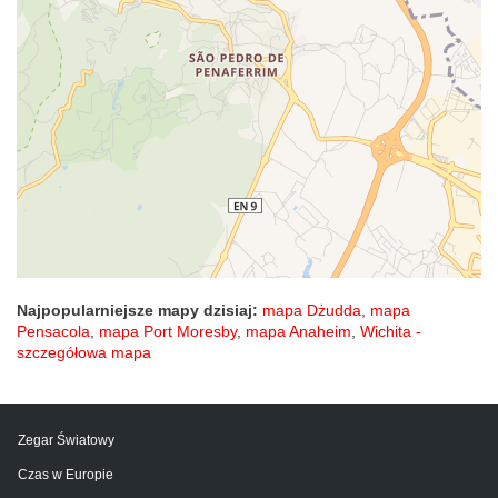
Najpopularniejsze mapy dzisiaj:
mapa Dżudda
,
mapa
Pensacola
,
mapa Port Moresby
,
mapa Anaheim
,
Wichita -
szczegółowa mapa
Zegar Światowy
Czas w Europie