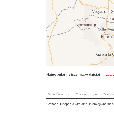
Najpopularniejsze mapy dzisiaj:
mapa 
Zegar Światowy
Czas w Europie
Czas w A
Grenada, Hiszpania wirtualna, interaktywna ma