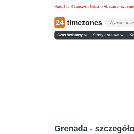
Mapa Stref Czasowych Świata
Hiszpania - szczeg
24
timezones
Czas światowy
Strefy czasowe
Ko
Grenada - szczegół