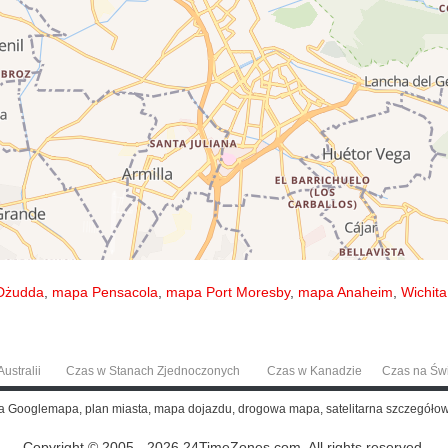
Dżudda
,
mapa Pensacola
,
mapa Port Moresby
,
mapa Anaheim
,
Wichit
ustralii
Czas w Stanach Zjednoczonych
Czas w Kanadzie
Czas na Św
pa Googlemapa, plan miasta, mapa dojazdu, drogowa mapa, satelitarna szczegół
Copyright © 2005 - 2026 24TimeZones.com.
All rights reserved.